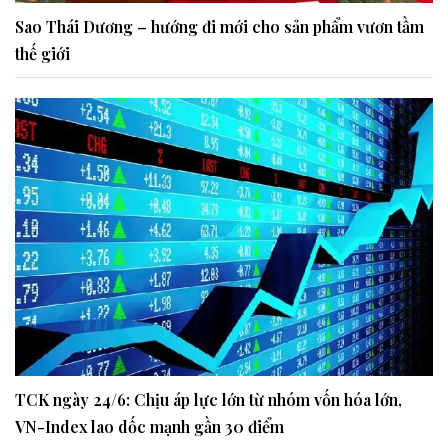
Sao Thái Dương – hướng đi mới cho sản phẩm vươn tầm
thế giới
TCK ngày 24/6: Chịu áp lực lớn từ nhóm vốn hóa lớn,
VN-Index lao dốc mạnh gần 30 điểm