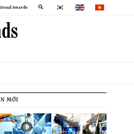
tional Awards
IN MỚI