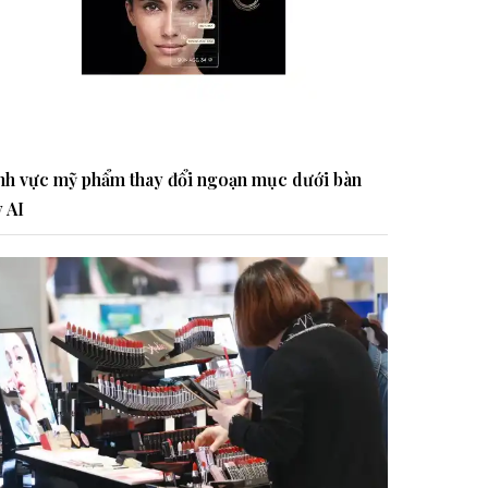
nh vực mỹ phẩm thay đổi ngoạn mục dưới bàn
y AI