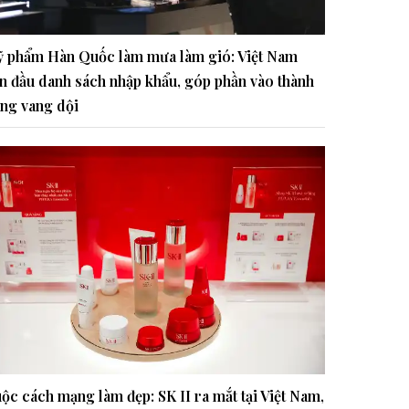
 phẩm Hàn Quốc làm mưa làm gió: Việt Nam
n đầu danh sách nhập khẩu, góp phần vào thành
ng vang dội
ộc cách mạng làm đẹp: SK II ra mắt tại Việt Nam,