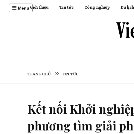
Giới thiệu
Tin tức
Công nghiệp
Du lịch
Menu
TRANG CHỦ
TIN TỨC
Kết nối Khởi nghiệ
phương tìm giải ph