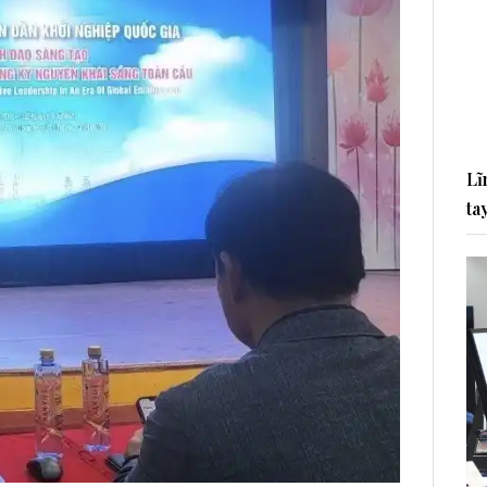
Lĩ
ta