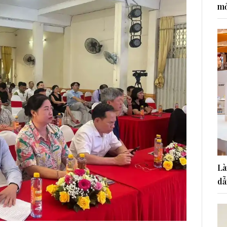
mở
Là
dẫ