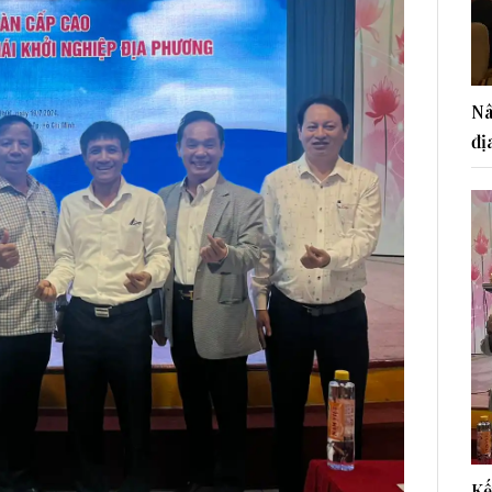
Nâ
đị
Kế