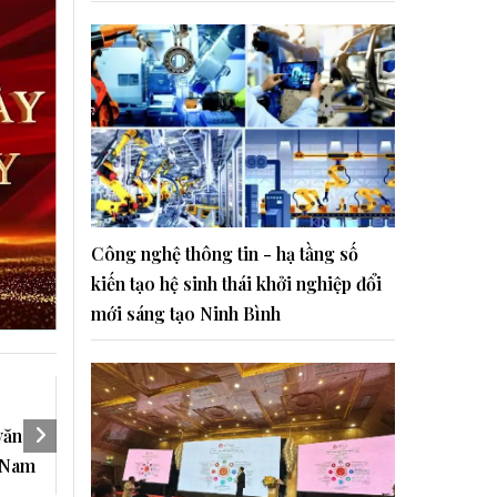
Công nghệ thông tin - hạ tầng số
kiến tạo hệ sinh thái khởi nghiệp đổi
mới sáng tạo Ninh Bình
văn
t Nam