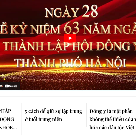
PHÁP
5 cách để giữ sự tập trung
Đông y là một phần
 ĐỘNG
ở tuổi trung niên
không thể thiếu của 
 KHỎE
hóa các dân tộc Việ
 ĐỊA