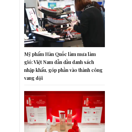
Mỹ phẩm Hàn Quốc làm mưa làm
gió: Việt Nam dẫn đầu danh sách
nhập khẩu, góp phần vào thành công
vang dội