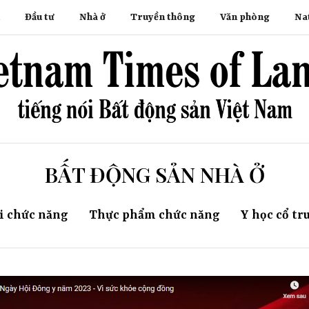
Đầu tư
Nhà ở
Truyền thông
Văn phòng
Na
BẤT ĐỘNG SẢN NHÀ Ở
i chức năng
Thực phẩm chức năng
Y học cổ tr