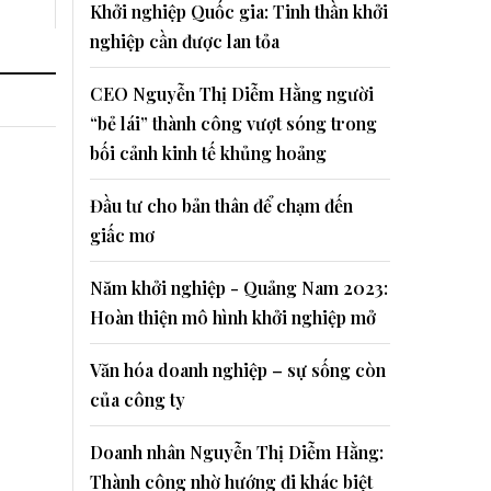
Khởi nghiệp Quốc gia: Tinh thần khởi
nghiệp cần được lan tỏa
CEO Nguyễn Thị Diễm Hằng người
“bẻ lái” thành công vượt sóng trong
bối cảnh kinh tế khủng hoảng
Đầu tư cho bản thân để chạm đến
giấc mơ
Năm khởi nghiệp - Quảng Nam 2023:
Hoàn thiện mô hình khởi nghiệp mở
Văn hóa doanh nghiệp – sự sống còn
của công ty
Doanh nhân Nguyễn Thị Diễm Hằng:
Thành công nhờ hướng đi khác biệt