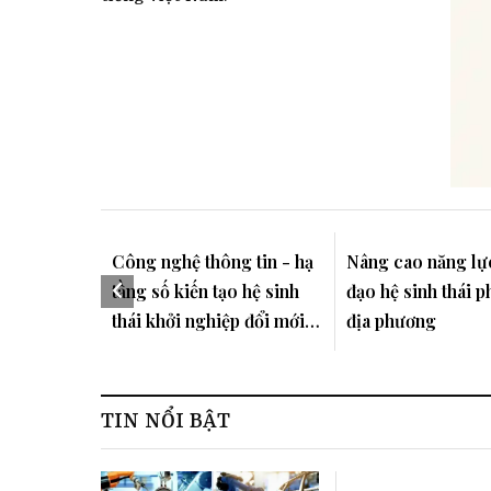
Công nghệ thông tin - hạ
Nâng cao năng lự
tầng số kiến tạo hệ sinh
đạo hệ sinh thái p
thái khởi nghiệp đổi mới
địa phương
sáng tạo Ninh Bình
TIN NỔI BẬT