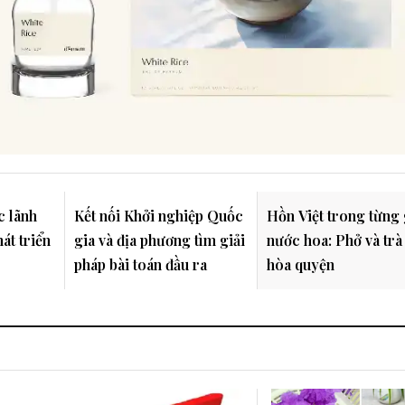
c lãnh
Kết nối Khởi nghiệp Quốc
Hồn Việt trong từng 
hát triển
gia và địa phương tìm giải
nước hoa: Phở và trà
pháp bài toán đầu ra
hòa quyện