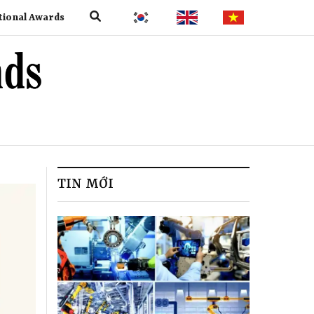
tional Awards
TIN MỚI