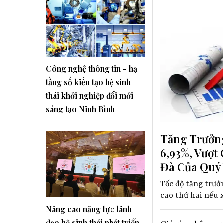
Công nghệ thông tin - hạ
tầng số kiến tạo hệ sinh
thái khởi nghiệp đổi mới
sáng tạo Ninh Bình
Tăng Trưởng
6,93%, Vượt
Đà Của Quý
Tốc độ tăng trưởn
cao thứ hai nếu 
Nâng cao năng lực lãnh
đạo hệ sinh thái phát triển