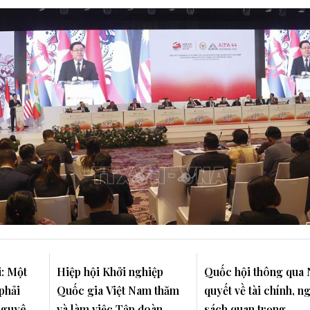
: Một
Hiệp hội Khởi nghiệp
Quốc hội thông qua 
phải
Quốc gia Việt Nam thăm
quyết về tài chính, n
 nguyên
và làm việc Tập đoàn
sách quan trọng