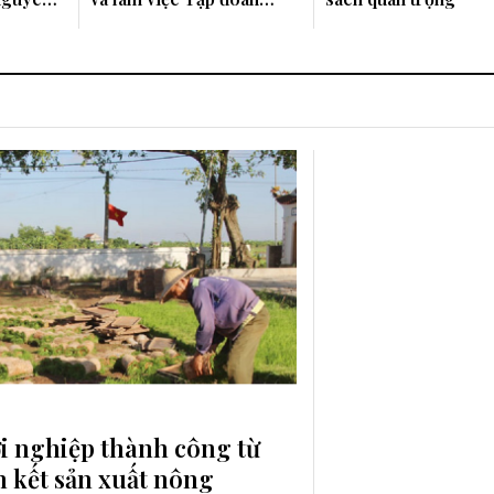
ủ
Pranda chế tác vàng bạc
tại Thái Lan.
ởi nghiệp thành công từ
n kết sản xuất nông