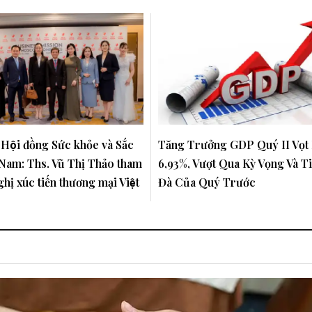
 Hội đồng Sức khỏe và Sắc
Tăng Trưởng GDP Quý II Vọt
t Nam: Ths. Vũ Thị Thảo tham
6,93%, Vượt Qua Kỳ Vọng Và T
ghị xúc tiến thương mại Việt
Đà Của Quý Trước