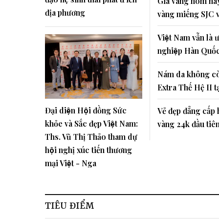
Giá vàng hôm nay
địa phương
vàng miếng SJC 
Việt Nam vẫn là 
nghiệp Hàn Quố
Nám da không cò
Extra Thế Hệ II 
Đại diện Hội đồng Sức
Vẻ đẹp đẳng cấp 
khỏe và Sắc đẹp Việt Nam:
vàng 24k đầu tiê
Ths. Vũ Thị Thảo tham dự
hội nghị xúc tiến thương
mại Việt - Nga
TIÊU ĐIỂM