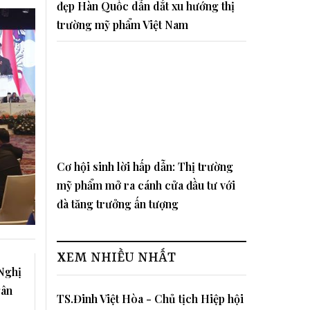
đẹp Hàn Quốc dẫn dắt xu hướng thị
trường mỹ phẩm Việt Nam
Cơ hội sinh lời hấp dẫn: Thị trường
mỹ phẩm mở ra cánh cửa đầu tư với
đà tăng trưởng ấn tượng
XEM NHIỀU NHẤT
Nghị
gân
TS.Đinh Việt Hòa - Chủ tịch Hiệp hội