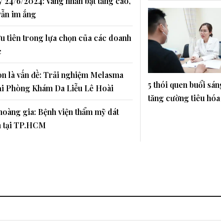
 24/6/2024: Vàng nhẫn bật tăng cao,
vẫn im ắng
ưu tiên trong lựa chọn của các doanh
c
n là vấn đề: Trải nghiệm Melasma
5 thói quen buổi sán
tại Phòng Khám Da Liễu Lê Hoài
tăng cường tiêu hóa
hoàng gia: Bệnh viện thẩm mỹ dát
n tại TP.HCM