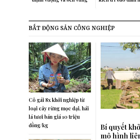
tắc độc lập, tự ch
BẤT ĐỘNG SẢN CÔNG NGHIỆP
Cô gái 8x khởi nghiệp từ
loại cây rừng mọc dại, hái
lá tươi bán giá 10 triệu
đồng/kg
Bí quyết kh
mô hình liê