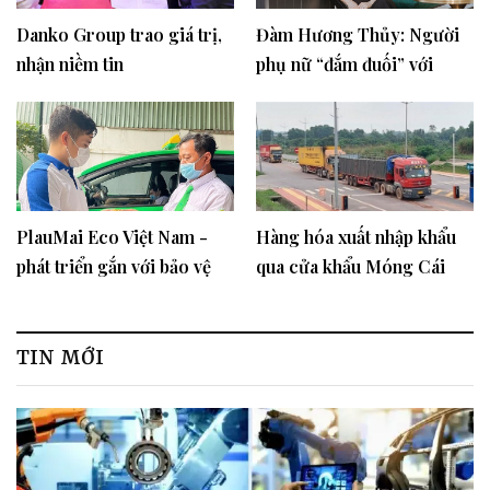
Danko Group trao giá trị,
Đàm Hương Thủy: Người
nhận niềm tin
phụ nữ “đắm đuối” với
cuộc thi Hoa hậu Biển Đảo
Việt Nam
PlauMai Eco Việt Nam -
Hàng hóa xuất nhập khẩu
phát triển gắn với bảo vệ
qua cửa khẩu Móng Cái
môi trường
tăng 265%
TIN MỚI