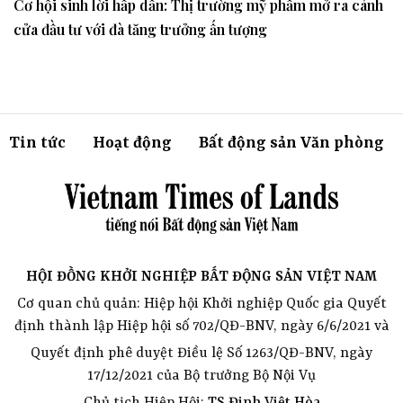
Cơ hội sinh lời hấp dẫn: Thị trường mỹ phẩm mở ra cánh
cửa đầu tư với đà tăng trưởng ấn tượng
Tin tức
Hoạt động
Bất động sản Văn phòng
HỘI ĐỒNG KHỞI NGHIỆP BẤT ĐỘNG SẢN VIỆT NAM
Cơ quan chủ quản: Hiệp hội Khởi nghiệp Quốc gia Quyết
định thành lập Hiệp hội số 702/QĐ-BNV, ngày 6/6/2021 và
Quyết định phê duyệt Điều lệ Số 1263/QĐ-BNV, ngày
17/12/2021 của Bộ trưởng Bộ Nội Vụ