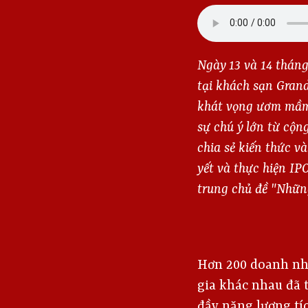
Ngày 13 và 14 tháng
tại khách sạn Gran
khát vọng ươm mầm K
sự chú ý lớn từ cộn
chia sẻ kiến thức v
yết và thực hiện IP
trung chủ đề "Những
Hơn 200 doanh nhâ
gia khác nhau đã 
đầy năng lượng tíc