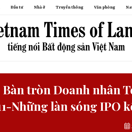
Đầu tư
Nhà ở
Truyền thông
Văn phòng
Na
ị Bàn tròn Doanh nhân T
11-Những làn sóng IPO kế