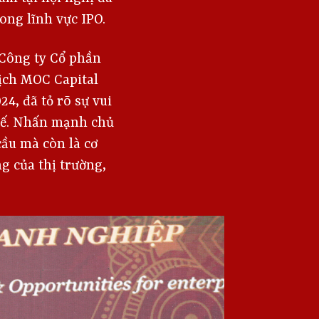
ong lĩnh vực IPO.
 Công ty Cổ phần
ịch MOC Capital
4, đã tỏ rõ sự vui
 tế. Nhấn mạnh chủ
ầu mà còn là cơ
g của thị trường,