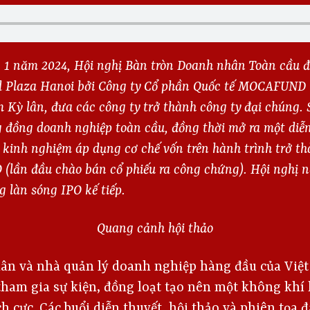
 1 năm 2024, Hội nghị Bàn tròn Doanh nhân Toàn cầu đã
d Plaza Hanoi bởi Công ty Cổ phần Quốc tế MOCAFUND 
ỳ lân, đưa các công ty trở thành công ty đại chúng. 
g đồng doanh nghiệp toàn cầu, đồng thời mở ra một diễ
à kinh nghiệm áp dụng cơ chế vốn trên hành trình trở t
O (lần đầu chào bán cổ phiếu ra công chứng). Hội nghị 
 làn sóng IPO kế tiếp.
Quang cảnh hội thảo
n và nhà quản lý doanh nghiệp hàng đầu của Việt
tham gia sự kiện, đồng loạt tạo nên một không khí
h cực. Các buổi diễn thuyết, hội thảo và phiên tọa 