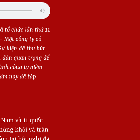
 tổ chức lần thứ 11
- Một công ty có
Sự kiện đã thu hút
n đàn quan trọng để
hành công ty niêm
năm nay đã tập
 Nam và 11 quốc
 hứng khởi và tràn
đàm tại hội nghị đã