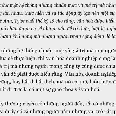
 như một hệ thống những chuẩn mực và giá trị mà nhữn
 lẫn nhau, thực hiện và sự tác động ấy tạo nên một sự 
c Anh, Tylor cuối thế kỷ 19 cho rằng, văn hoá được hiểu
nó chứa đựng cả về những vấn đề trí thức, luật lệ, ngh
 những khả năng mà những người trong cộng đồng đó lĩn
à những hệ thống chuẩn mực và giá trị mà mọi ngư
hia sẻ thực hiện, thì Văn hóa doanh nghiệp cũng 
 trị mà những người trong công ty cùng được chia 
t vấn đề phải được hiểu rằng, Văn hóa doanh nghiệ
ững, hay bất di bất dịch, mà nó cởi mở, luôn luôn đ
mất đi. Tức là có một sự giao thoa về văn hoá.
 ty thường xuyên có những người đến, rồi có những 
à đi ấy có cả những người nắm những vai trò rất q