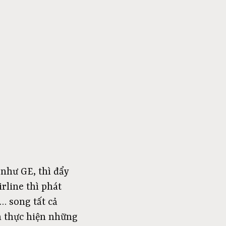
 như GE, thì đẩy
rline thì phát
… song tất cả
h thực hiện những