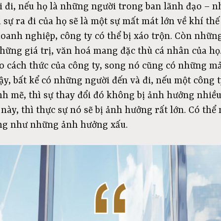
 đi, nếu họ là những người trong ban lãnh đạo – 
 sự ra đi của họ sẽ là một sự mất mát lớn về khí th
oanh nghiệp, công ty có thể bị xáo trộn. Còn nhữn
ững giá trị, văn hoá mang đặc thù cá nhân của h
heo cách thức của công ty, song nó cũng có những 
vậy, bất kể có những người đến và đi, nếu một công
 mẽ, thì sự thay đổi đó không bị ảnh hưởng nhiề
này, thì thực sự nó sẽ bị ảnh hưởng rất lớn. Có th
ũng như những ảnh hưởng xấu.