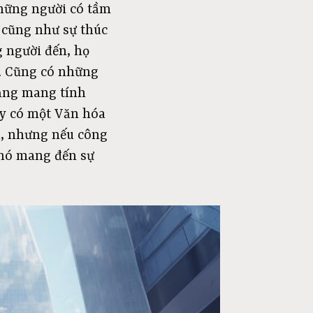
những người có tầm
ế cũng như sự thúc
g người đến, họ
ọ. Cũng có những
mảng mang tính
 ty có một Văn hóa
u, nhưng nếu công
ể nó mang đến sự