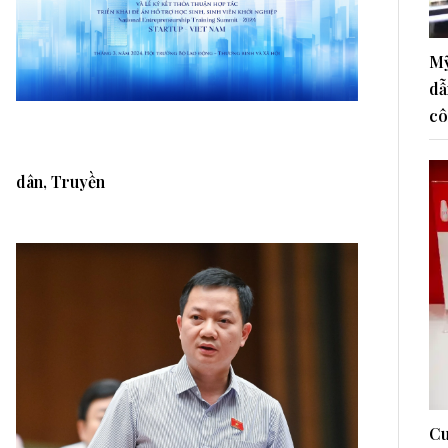
Mỹ
dẫ
cô
dân, Truyền
Cu