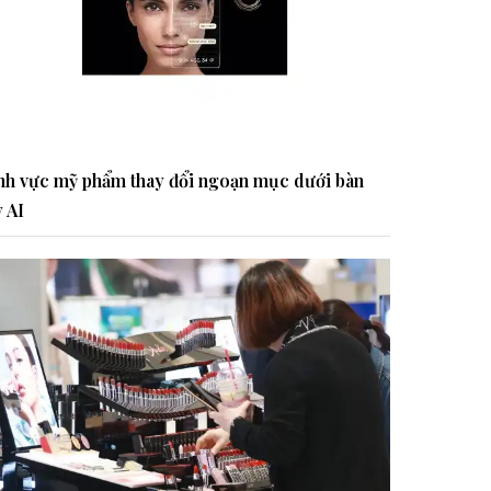
nh vực mỹ phẩm thay đổi ngoạn mục dưới bàn
y AI