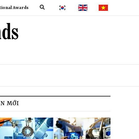
tional Awards
IN MỚI