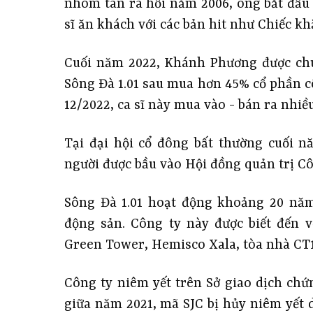
nhóm tan rã hồi năm 2006, ông bắt đầu 
sĩ ăn khách với các bản hit như Chiếc kh
Cuối năm 2022, Khánh Phương được chú 
Sông Đà 1.01 sau mua hơn 45% cổ phần cô
12/2022, ca sĩ này mua vào - bán ra nhiều
Tại đại hội cổ đông bất thường cuối 
người được bầu vào Hội đồng quản trị Cô
Sông Đà 1.01 hoạt động khoảng 20 năm
động sản. Công ty này được biết đến 
Green Tower, Hemisco Xala, tòa nhà CT1
Công ty niêm yết trên Sở giao dịch ch
giữa năm 2021, mã SJC bị hủy niêm yết 