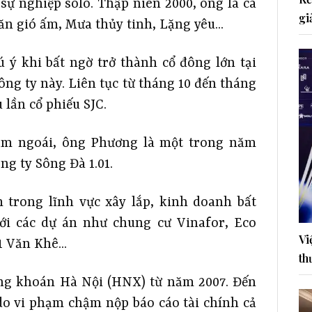
sự nghiệp solo. Thập niên 2000, ông là ca
gi
ăn gió ấm, Mưa thủy tinh, Lặng yêu...
ý khi bất ngờ trở thành cổ đông lớn tại
ng ty này. Liên tục từ tháng 10 đến tháng
 lần cổ phiếu SJC.
năm ngoái, ông Phương là một trong năm
ng ty Sông Đà 1.01.
 trong lĩnh vực xây lắp, kinh doanh bất
với các dự án như chung cư Vinafor, Eco
Vi
 Văn Khê...
th
ứng khoán Hà Nội (HNX) từ năm 2007. Đến
do vi phạm chậm nộp báo cáo tài chính cả