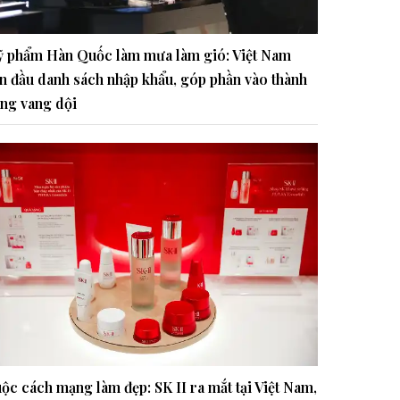
 phẩm Hàn Quốc làm mưa làm gió: Việt Nam
n đầu danh sách nhập khẩu, góp phần vào thành
ng vang dội
ộc cách mạng làm đẹp: SK II ra mắt tại Việt Nam,