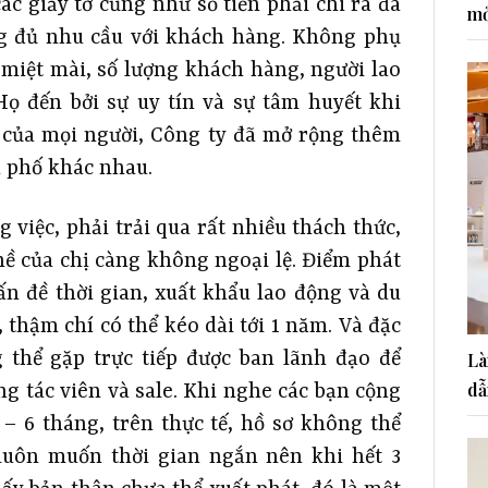
các giấy tờ cũng như số tiền phải chi ra đã
mở
ng đủ nhu cầu với khách hàng. Không phụ
 miệt mài, số lượng khách hàng, người lao
ọ đến bởi sự uy tín và sự tâm huyết khi
 của mọi người, Công ty đã mở rộng thêm
h phố khác nhau.
 việc, phải trải qua rất nhiều thách thức,
ề của chị càng không ngoại lệ. Điểm phát
ấn đề thời gian, xuất khẩu lao động và du
, thậm chí có thể kéo dài tới 1 năm. Và đặc
g thể gặp trực tiếp được ban lãnh đạo để
Là
dẫ
ng tác viên và sale. Khi nghe các bạn cộng
3 – 6 tháng, trên thực tế, hồ sơ không thể
luôn muốn thời gian ngắn nên khi hết 3