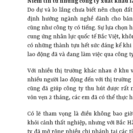
Niềm tin từ những công ty xuất khẩu l
Do dự và lo lắng chưa biết nên chọn đấ
định hướng ngành nghề dành cho bản 
cũng như công ty có tiếng. Sự lựa chọn 
cung ứng nhân lực quốc tế Bắc Việt, khô
có những thành tựu hết sức đáng kể khi 
lao động đã và đang làm việc qua công ty
Với nhiều thị trường khác nhau ở khu 
nhiều người lao động đến với thị trường
cũng đã giúp công ty thu hút được rất n
vỏn vẹn 2 tháng, các em đã có thể thực h
Có lẽ tham vọng là điều không bao giờ
khỏi cảnh thất nghiệp, nhưng với Bắc Hà
ty đã mở rộng nhiều chi nhánh tại các t