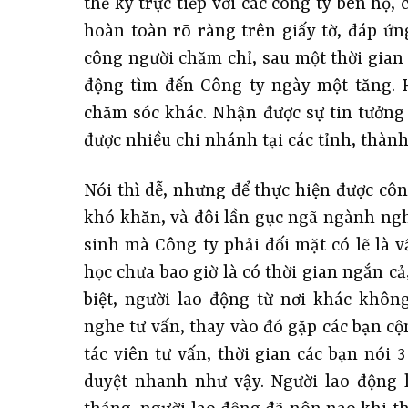
thể ký trực tiếp với các công ty bên họ, 
hoàn toàn rõ ràng trên giấy tờ, đáp ứ
công người chăm chỉ, sau một thời gian
động tìm đến Công ty ngày một tăng. H
chăm sóc khác. Nhận được sự tin tưởng
được nhiều chi nhánh tại các tỉnh, thàn
Nói thì dễ, nhưng để thực hiện được công
khó khăn, và đôi lần gục ngã ngành ngh
sinh mà Công ty phải đối mặt có lẽ là v
học chưa bao giờ là có thời gian ngắn cả
biệt, người lao động từ nơi khác khôn
nghe tư vấn, thay vào đó gặp các bạn cộ
tác viên tư vấn, thời gian các bạn nói 
duyệt nhanh như vậy. Người lao động 