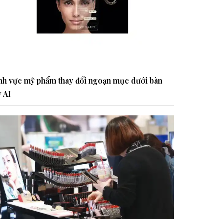
nh vực mỹ phẩm thay đổi ngoạn mục dưới bàn
y AI