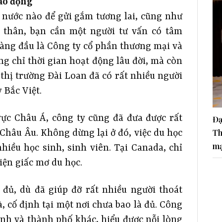
ao động
t nước nào để gửi gắm tương lai, cũng như
thân, bạn cần một người tư vấn có tâm
hàng đầu là Công ty cổ phần thương mại và
ng chỉ thời gian hoạt động lâu đời, mà còn
thị trường Đài Loan đã có rất nhiều người
 Bắc Việt.
vực Châu Á, công ty cũng đã đưa được rất
Đạ
Th
 Châu Âu. Không dừng lại ở đó, việc du học
ma
hiều học sinh, sinh viên. Tại Canada, chỉ
iện giấc mơ du học.
 đủ, dù đã giúp đỡ rất nhiều người thoát
, cố định tại một nơi chưa bao là đủ. Công
ỉnh và thành phố khác, hiểu được nỗi lòng