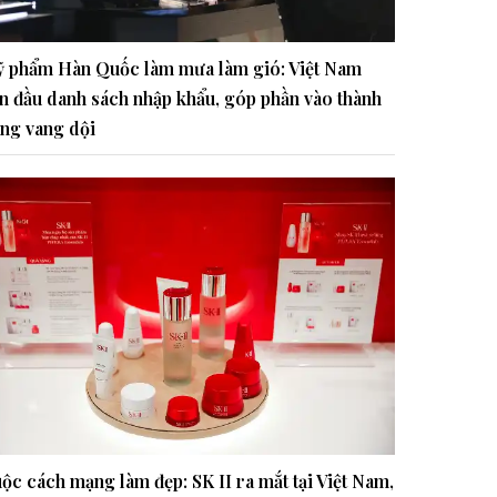
 phẩm Hàn Quốc làm mưa làm gió: Việt Nam
n đầu danh sách nhập khẩu, góp phần vào thành
ng vang dội
ộc cách mạng làm đẹp: SK II ra mắt tại Việt Nam,