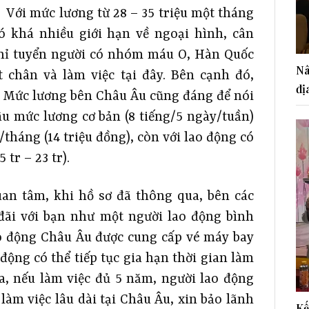
. Với mức lương từ 28 – 35 triệu một tháng
ó khá nhiều giới hạn về ngoại hình, cân
 chỉ tuyển người có nhóm máu O, Hàn Quốc
Nâ
 chân và làm việc tại đây. Bên cạnh đó,
đị
. Mức lương bên Châu Âu cũng đáng để nói
u mức lương cơ bản (8 tiếng/5 ngày/tuần)
/tháng (14 triệu đồng), còn với lao động có
 tr – 23 tr).
uan tâm, khi hồ sơ đã thông qua, bên các
đãi với bạn như một người lao động bình
ao động Châu Âu được cung cấp vé máy bay
động có thể tiếp tục gia hạn thời gian làm
 ra, nếu làm việc đủ 5 năm, người lao động
làm việc lâu dài tại Châu Âu, xin bảo lãnh
Kế