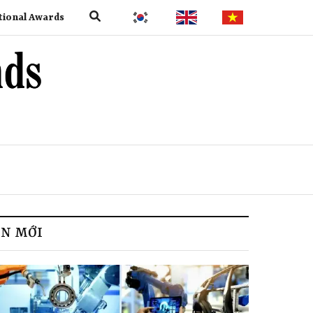
tional Awards
IN MỚI