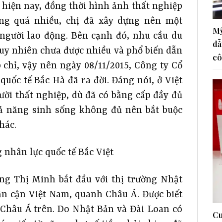
ẻ hiện nay, đồng thời hình ảnh thất nghiệp
ờng quá nhiều, chị đã xây dựng nên một
Mỹ
 người lao động. Bên cạnh đó, nhu cầu du
dẫ
 tuy nhiên chưa được nhiều và phổ biến dẫn
cô
 chỉ, vậy nên ngày 08/11/2015, Công ty Cổ
uốc tế Bắc Hà đã ra đời. Đáng nói, ở Việt
ời thất nghiệp, dù đã có bằng cấp đầy đủ
khả năng sinh sống không đủ nên bắt buộc
hác.
 nhân lực quốc tế Bắc Việt
ng Thị Minh bắt đầu với thị trường Nhật
ận cận Việt Nam, quanh Châu Á. Được biết
 Châu Á trên. Do Nhật Bản và Đài Loan có
Cu