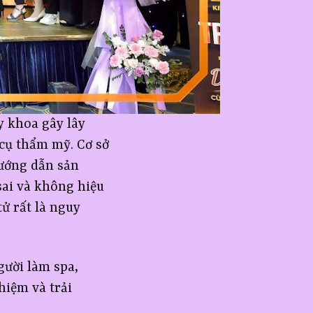
y khoa gây lây
cụ thẩm mỹ. Cơ sở
ướng dẫn sản
ai và không hiệu
ử rất là nguy
gười làm spa,
hiệm và trải