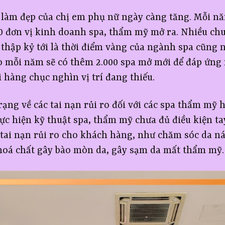
 làm đẹp của chị em phụ nữ ngày càng tăng. Mỗi năm
 đơn vị kinh doanh spa, thẩm mỹ mở ra. Nhiều ch
 thập kỷ tới là thời điểm vàng của ngành spa cũn
áo mỗi năm sẽ có thêm 2.000 spa mở mới để đáp ứng
 hàng chục nghìn vị trí đang thiếu.
ạng về các tai nạn rủi ro đối với các spa thẩm mỹ 
hực hiện kỹ thuật spa, thẩm mỹ chưa đủ điều kiện t
tai nạn rủi ro cho khách hàng, như chăm sóc da n
oá chất gây bào mòn da, gây sạm da mất thẩm mỹ.