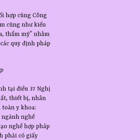
ối hợp cùng Công
ệm cũng như kiến
pa, thẩm mỹ” nhằm
 các quy định pháp
ệp
h tại điều 37 Nghị
t, thiết bị, nhân
 toàn y khoa;
c ngành nghề
 tạo nghề hợp pháp
h phải có giấy