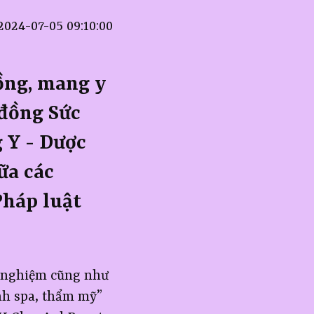
024-07-05 09:10:00
ồng, mang y
 đồng Sức
 Y - Dược
ữa các
Pháp luật
nh nghiệm cũng như
nh spa, thẩm mỹ”