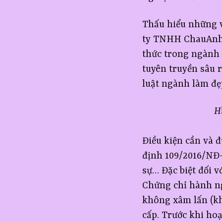
Thấu hiểu những 
ty TNHH ChauAnhBe
thức trong ngành 
tuyên truyền sâu 
luật ngành làm đẹ
H
Điều kiện cần và 
định 109/2016/NĐ-C
sự… Đặc biệt đối v
Chứng chỉ hành n
không xâm lấn (kh
cấp. Trước khi ho