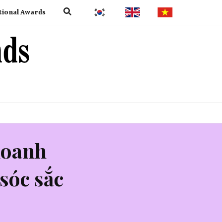
tional Awards
doanh
sóc sắc