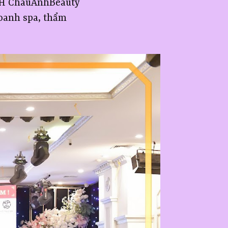
HH ChauAnhBeauty
doanh spa, thẩm