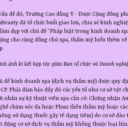
vấn đề đó, Trường Cao đẳng Y - Dược Cộng đồng ph
auty đã tổ chức buổi giao lưu, chia sẻ kinh nghi
làm đẹp với chủ đề “Pháp luật trong kinh doanh s
rộng cho cộng đồng chủ spa, thẩm mỹ hiểu thêm về
p.
ình ảnh kí kết hợp tác giữa Ban tổ chức và Doanh nghi
đủ để kinh doanh spa (dịch vụ thẩm mỹ) được quy địn
P. Phải đảm bảo đầy đủ các yếu tố như cơ sở vật chấ
ới nhân sự kỹ thuật viên spa cần có: Chứng nhận An
ghề chăm sóc da hoặc Phun thêu thẩm mỹ hoặc cá
ông sử dụng thuốc gây tê dạng tiêm) do cơ sở đào
ạt động cơ sở dịch vụ thẩm mỹ không thuộc loại hìn