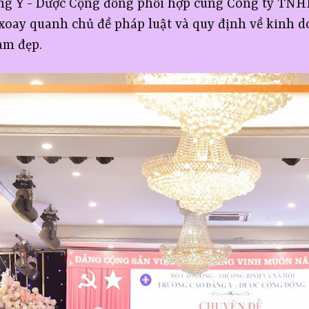
ng Y - Dược Cộng đồng phối hợp cùng Công ty TN
 xoay quanh chủ đề pháp luật và quy định về kinh 
àm đẹp.