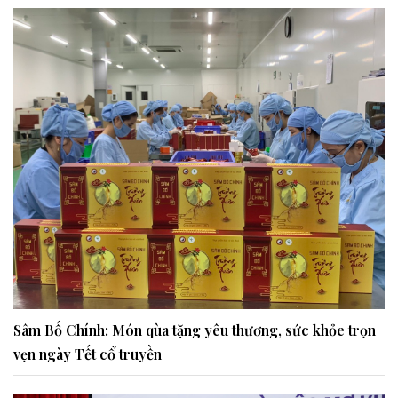
Sâm Bố Chính: Món qùa tặng yêu thương, sức khỏe trọn
vẹn ngày Tết cổ truyền