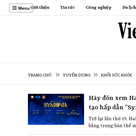
Giới thiệu
Tin tức
Công nghiệp
Du lịch
Menu
TRANG CHỦ
TUYỂN DỤNG
KHỐI SỨC KHỎE
Hãy đón xem Hal
tạo hấp dẫn “S
Trở lại lần thứ 19, 
bằng trong bản thể m