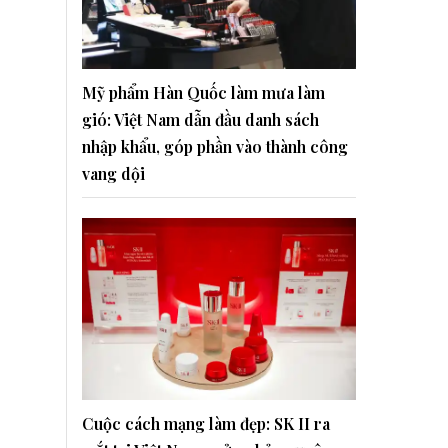
Mỹ phẩm Hàn Quốc làm mưa làm
gió: Việt Nam dẫn đầu danh sách
nhập khẩu, góp phần vào thành công
vang dội
Cuộc cách mạng làm đẹp: SK II ra