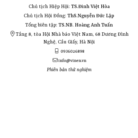
Chủ tịch Hiệp Hội:
TS.Đinh Việt Hòa
Chủ tịch Hội Đồng:
ThS.Nguyễn Đức Lập
Tổng biên tập:
TS.NB. Hoàng Anh Tuấn
Tầng 8, tòa Hội Nhà báo Việt Nam, 68 Dương Đình
Nghệ, Cầu Giấy, Hà Nội
0936026898
info@vinen.vn
Phiên bản thử nghiệm
Toyota hiace van, commercial van, campervan, toyota hiace van for sale
Toyota hiace van, commercial van, campervan, toyota hiace van for sale
Toyota hiace van for sale
Commercial van for sale
Campervan for sale