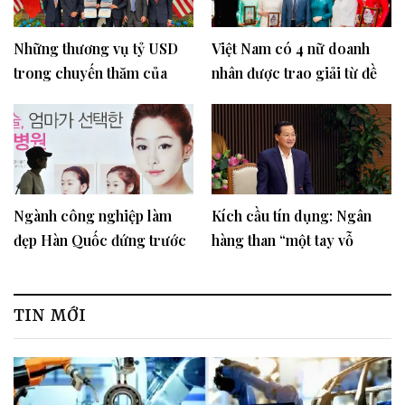
Những thương vụ tỷ USD
Việt Nam có 4 nữ doanh
trong chuyến thăm của
nhân được trao giải từ đề
Tổng thống Mỹ Joe Biden
cử của WELEAD
Ngành công nghiệp làm
Kích cầu tín dụng: Ngân
đẹp Hàn Quốc đứng trước
hàng than “một tay vỗ
áp lực lớn
không nên tiếng”
TIN MỚI