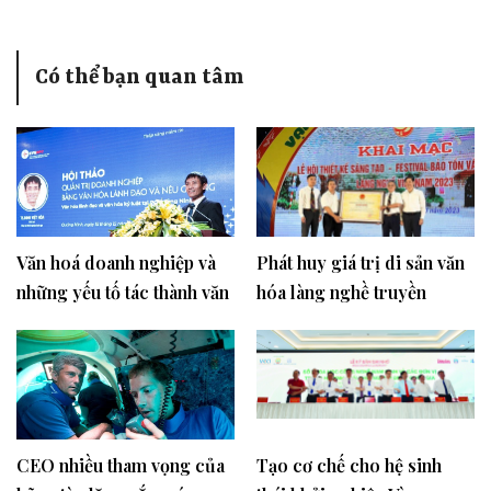
Có thể bạn quan tâm
Văn hoá doanh nghiệp và
Phát huy giá trị di sản văn
những yếu tố tác thành văn
hóa làng nghề truyền
hóa doanh nghiệp
thống trong phát triển du
lịch
CEO nhiều tham vọng của
Tạo cơ chế cho hệ sinh