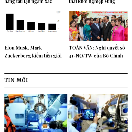
hãng tàu lặn ngắm xác
thái khởi nghiệp Vùng
Titanic
Đồng bằng sông Hồng
Elon Musk, Mark
TOÀN VĂN: Nghị quyết số
Zuckerberg kiếm tiền giỏi
41-NQ/TW của Bộ Chính
nhất thế giới
trị về phát huy vai trò đội
ngũ doanh nhân trong tình
hình mới
TIN MỚI