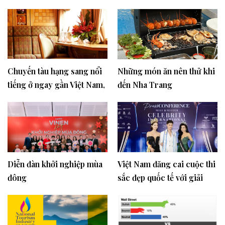
Chuyến tàu hạng sang nổi
Những món ăn nên thử khi
tiếng ở ngay gần Việt Nam,
đến Nha Trang
vé 80 triệu đồng/người
Diễn đàn khởi nghiệp mùa
Việt Nam đăng cai cuộc thi
đông
sắc đẹp quốc tế với giải
thưởng 3 tỷ đồng