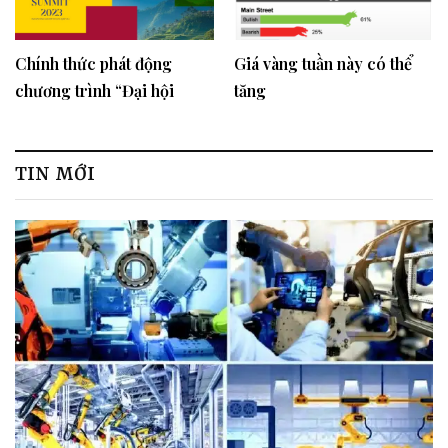
Chính thức phát động
Giá vàng tuần này có thể
chương trình “Đại hội
tăng
Công nghiệp Du lịch Quốc
gia” - “National Tourism
Industry Summit”
TIN MỚI