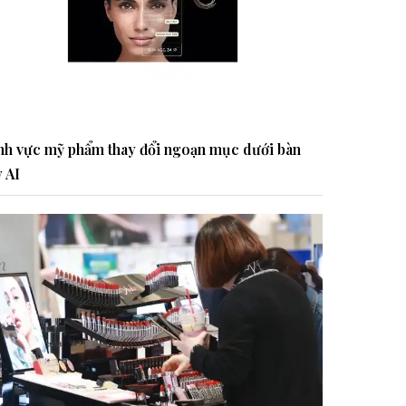
nh vực mỹ phẩm thay đổi ngoạn mục dưới bàn
y AI
m