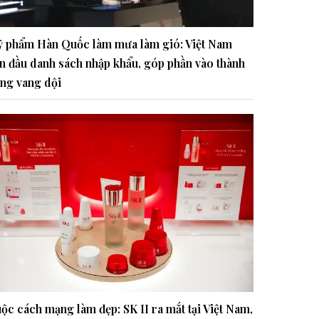
 phẩm Hàn Quốc làm mưa làm gió: Việt Nam
n đầu danh sách nhập khẩu, góp phần vào thành
ng vang dội
ộc cách mạng làm đẹp: SK II ra mắt tại Việt Nam,