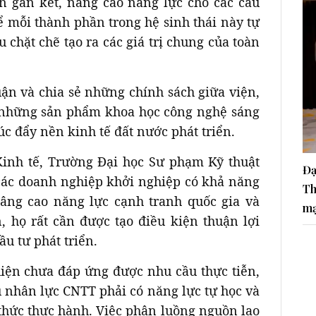
n gắn kết, nâng cao năng lực cho các cấu
ể mỗi thành phần trong hệ sinh thái này tự
au chặt chẽ tạo ra các giá trị chung của toàn
uận và chia sẻ những chính sách giữa viện,
 những sản phẩm khoa học công nghệ sáng
úc đẩy nền kinh tế đất nước phát triển.
inh tế, Trường Đại học Sư phạm Kỹ thuật
Đạ
các doanh nghiệp khởi nghiệp có khả năng
Th
nâng cao năng lực cạnh tranh quốc gia và
ma
, họ rất cần được tạo điều kiện thuận lợi
ầu tư phát triển.
hiện chưa đáp ứng được nhu cầu thực tiễn,
 nhân lực CNTT phải có năng lực tự học và
 thức thực hành. Việc phân luồng nguồn lao