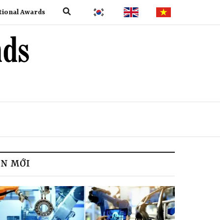
tional Awards
IN MỚI