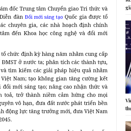
gi
iám đốc Trung tâm Chuyển giao Tri thức và
 Diễn đàn
Quốc gia được tổ
Đổi mới sáng tạo
ác chuyên gia, các nhà hoạch định chính
 tâm đến Khoa học công nghệ và đổi mới
c tổ chức định kỳ hàng năm nhằm cung cấp
ế ĐMST ở nước ta; phân tích các thành tựu,
m và tìm kiếm các giải pháp hiệu quả nhằm
i Việt Nam; tạo không gian tăng cường kết
i đổi mới sáng tạo; nâng cao nhận thức và
an toả, trở thành niềm cảm hứng cho mọi
Vi
nguyên vô hạn, đưa đất nước phát triển bền
th
ành động lực tăng trưởng mới, đưa Việt Nam
2045.