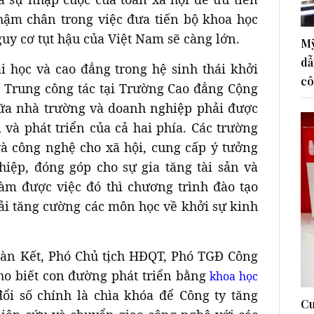
hậm chân trong việc đưa tiến bộ khoa học
guy cơ tụt hậu của Việt Nam sẽ càng lớn.
Mỹ
dẫ
i học và cao đẳng trong hệ sinh thái khởi
cô
 Trung công tác tại Trường Cao đẳng Cộng
iữa nhà trường và doanh nghiệp phải được
 và phát triển của cả hai phía. Các trường
và công nghệ cho xã hội, cung cấp ý tưởng
hiệp, đóng góp cho sự gia tăng tài sản và
làm được việc đó thì chương trình đào tạo
ải tăng cường các môn học về khởi sự kinh
oàn Kết, Phó Chủ tịch HĐQT, Phó TGĐ Công
o biết con đường phát triển bằng
khoa học
đổi số chính là chìa khóa để Công ty tăng
Cu