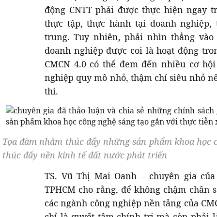
động CNTT phải được thực hiện ngay t
thực tập, thực hành tại doanh nghiệp,
trung. Tuy nhiên, phải nhìn thẳng vào
doanh nghiệp được coi là hoạt động tro
CMCN 4.0 có thể đem đến nhiều cơ hội
nghiệp quy mô nhỏ, thậm chí siêu nhỏ n
thi.
Tọa đàm nhằm thúc đẩy những sản phẩm khoa học cô
thúc đẩy nền kinh tế đất nước phát triển
TS. Vũ Thị Mai Oanh – chuyên gia của
TPHCM cho rằng, để không chậm chân so 
các ngành công nghiệp nền tảng của CMC
chỉ là quyết tâm chính trị mà còn phải 