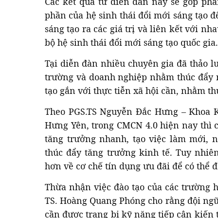
Các kết quả từ diễn đàn này sẽ góp phầ
phần của hệ sinh thái đổi mới sáng tạo đ
sáng tạo ra các giá trị và liên kết với nh
bộ hệ sinh thái đổi mới sáng tạo quốc gia.
Tại diễn đàn nhiều chuyên gia đã thảo l
trường và doanh nghiệp nhằm thúc đẩy
tạo gắn với thực tiễn xã hội cần, nhằm th
Theo PGS.TS Nguyễn Đắc Hưng – Khoa K
Hưng Yên, trong CMCN 4.0 hiện nay thì 
tăng trưởng nhanh, tạo việc làm mới, 
thúc đẩy tăng trưởng kinh tế. Tuy nhiên
hơn về cơ chế tín dụng ưu đãi để có thể đ
Thừa nhận việc đào tạo của các trường 
TS. Hoàng Quang Phóng cho rằng đội ngũ
cần được trang bị kỹ năng tiếp cận kiến