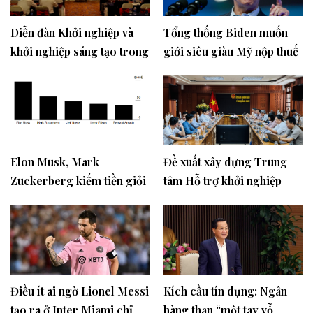
Diễn đàn Khởi nghiệp và
Tổng thống Biden muốn
khởi nghiệp sáng tạo trong
giới siêu giàu Mỹ nộp thuế
các trường đại học, cao
nhiều hơn
đẳng
Elon Musk, Mark
Đề xuất xây dựng Trung
Zuckerberg kiếm tiền giỏi
tâm Hỗ trợ khởi nghiệp
nhất thế giới
quốc gia tại Quảng Nam
Điều ít ai ngờ Lionel Messi
Kích cầu tín dụng: Ngân
tạo ra ở Inter Miami chỉ
hàng than “một tay vỗ