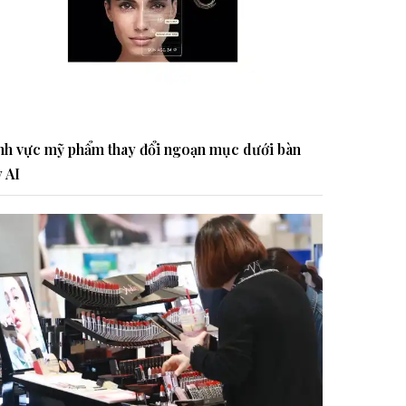
nh vực mỹ phẩm thay đổi ngoạn mục dưới bàn
y AI