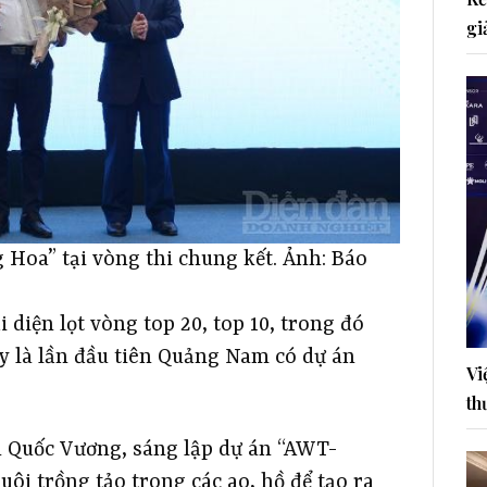
gi
 Hoa” tại vòng thi chung kết. Ảnh: Báo
diện lọt vòng top 20, top 10, trong đó
ây là lần đầu tiên Quảng Nam có dự án
Vi
th
n Quốc Vương, sáng lập dự án “AWT-
uôi trồng tảo trong các ao, hồ để tạo ra