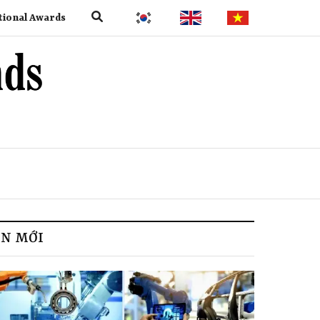
tional Awards
IN MỚI