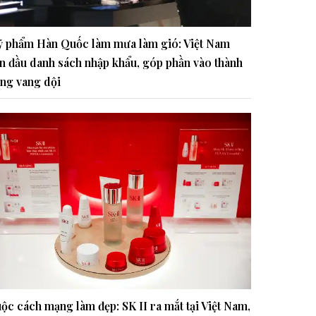
 phẩm Hàn Quốc làm mưa làm gió: Việt Nam
n đầu danh sách nhập khẩu, góp phần vào thành
ng vang dội
ộc cách mạng làm đẹp: SK II ra mắt tại Việt Nam,