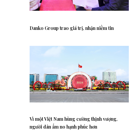
Danko Group trao giá trị, nhận niềm tin
Vì một Việt Nam hùng cường thịnh vượng,
người dân ấm no hạnh phúc hơn