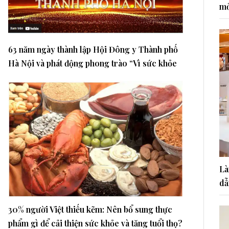
mở
63 năm ngày thành lập Hội Đông y Thành phố
Hà Nội và phát động phong trào “Vì sức khỏe
cộng đồng"
Là
dẫ
30% người Việt thiếu kẽm: Nên bổ sung thực
phẩm gì để cải thiện sức khỏe và tăng tuổi thọ?