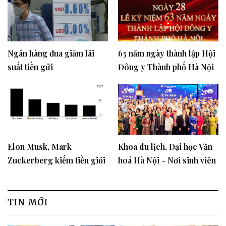
Ngân hàng đua giảm lãi
63 năm ngày thành lập Hội
suất tiền gửi
Đông y Thành phố Hà Nội
và phát động phong trào
“Vì sức khỏe cộng đồng"
Elon Musk, Mark
Khoa du lịch, Đại học Văn
Zuckerberg kiếm tiền giỏi
hoá Hà Nội - Nơi sinh viên
nhất thế giới
ươm mầm khởi nghiệp cho
ngành du lịch nước nhà
TIN MỚI