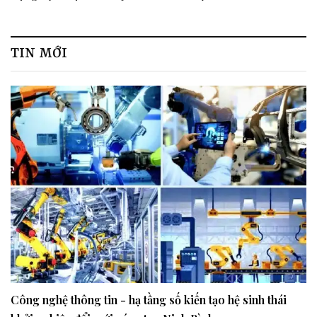
Quy định pháp luật và
nghiệp đổi mới sáng tạo
khuyến cáo cần biết
TIN MỚI
Công nghệ thông tin - hạ tầng số kiến tạo hệ sinh thái