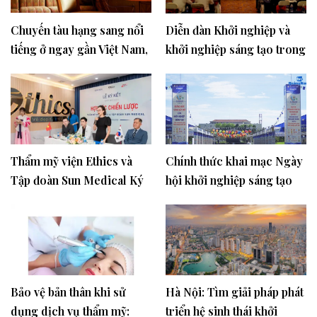
Chuyến tàu hạng sang nổi
Diễn đàn Khởi nghiệp và
tiếng ở ngay gần Việt Nam,
khởi nghiệp sáng tạo trong
vé 80 triệu đồng/người
các trường đại học, cao
đẳng
Thẩm mỹ viện Ethics và
Chính thức khai mạc Ngày
Tập đoàn Sun Medical Ký
hội khởi nghiệp sáng tạo
Kết Hợp Tác Chiến Lược
Quảng Nam lần thứ 4 -
Nâng Tầm Thẩm Mỹ Y
TechFest Quang Nam
Khoa Việt Nam
2023
Bảo vệ bản thân khi sử
Hà Nội: Tìm giải pháp phát
dụng dịch vụ thẩm mỹ:
triển hệ sinh thái khởi