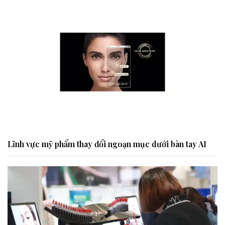
Lĩnh vực mỹ phẩm thay đổi ngoạn mục dưới bàn tay AI