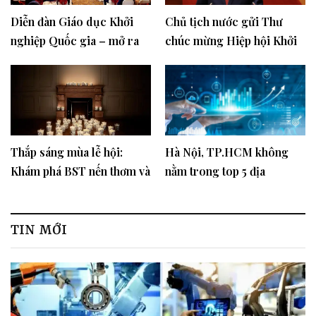
Diễn đàn Giáo dục Khởi
Chủ tịch nước gửi Thư
nghiệp Quốc gia – mở ra
chúc mừng Hiệp hội Khởi
tương lai đến thế giới hiện
nghiệp Quốc gia
đại
Thắp sáng mùa lễ hội:
Hà Nội, TP.HCM không
Khám phá BST nến thơm và
nằm trong top 5 địa
nước hoa Diptyque rực rỡ
phương đang dẫn đầu cả
nước về tỷ trọng kinh tế số
trên GRDP
TIN MỚI