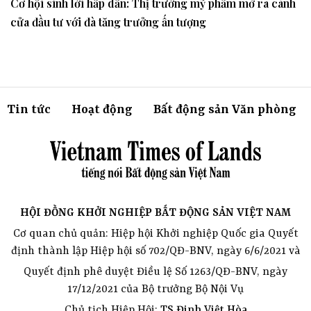
Cơ hội sinh lời hấp dẫn: Thị trường mỹ phẩm mở ra cánh
cửa đầu tư với đà tăng trưởng ấn tượng
Tin tức
Hoạt động
Bất động sản Văn phòng
HỘI ĐỒNG KHỞI NGHIỆP BẤT ĐỘNG SẢN VIỆT NAM
Cơ quan chủ quản: Hiệp hội Khởi nghiệp Quốc gia Quyết
định thành lập Hiệp hội số 702/QĐ-BNV, ngày 6/6/2021 và
Quyết định phê duyệt Điều lệ Số 1263/QĐ-BNV, ngày
17/12/2021 của Bộ trưởng Bộ Nội Vụ
Chủ tịch Hiệp Hội:
TS.Đinh Việt Hòa