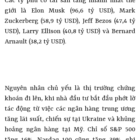
Các tỷ phú có tài sản tăng nhanh nhất thế
giới là Elon Musk (96,6 tỷ USD), Mark
Zuckerberg (58,9 tỷ USD), Jeff Bezos (47,4 tỷ
USD), Larry Ellison (40,8 tỷ USD) và Bernard
Arnault (38,2 tỷ USD).
Nguyên nhân chủ yếu là thị trường chứng
khoán đi lên, khi nhà đầu tư bắt đầu phớt lờ
tác động từ việc các ngân hàng trung ương
tăng lãi suất, chiến sự tại Ukraine và khủng
hoảng ngân hàng tại Mỹ. Chỉ số S&P 500
tăng 16%. Nasdaq 100 cũng tăng 39%, ghi