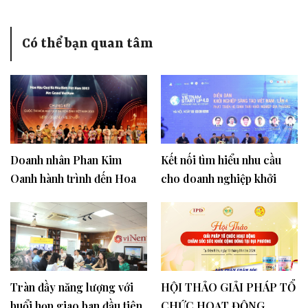
Có thể bạn quan tâm
Doanh nhân Phan Kim
Kết nối tìm hiểu nhu cầu
Oanh hành trình đến Hoa
cho doanh nghiệp khởi
Hậu và Trưởng ban tổ chứ
nghiệp đổi mới sáng tạo
Hoa hậu Quý bà Hòa Bình
của doanh nghiệp nhỏ và
Việt Nam 2023
vừa
Tràn đầy năng lượng với
HỘI THẢO GIẢI PHÁP TỔ
buổi họp giao ban đầu tiên
CHỨC HOẠT ĐỘNG