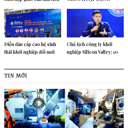
của tháng 7
CHĂM SÓC SỨC KHỎE
CỘNG ĐỒNG TẠI ĐỊA
PHƯƠNG
Diễn đàn cấp cao hệ sinh
Chủ tịch công ty khởi
thái khởi nghiệp đổi mới
nghiệp Silicon Valley: 10
sáng tạo ở Địa Phương
năm tới là thời kỳ hoàng
kim của Việt Nam
TIN MỚI