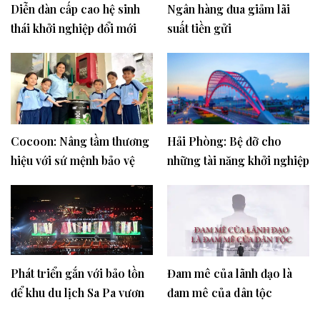
Diễn đàn cấp cao hệ sinh
Ngân hàng đua giảm lãi
thái khởi nghiệp đổi mới
suất tiền gửi
sáng tạo ở Địa Phương
Cocoon: Nâng tầm thương
Hải Phòng: Bệ đỡ cho
hiệu với sứ mệnh bảo vệ
những tài năng khởi nghiệp
môi trường và động vật
Phát triển gắn với bảo tồn
Đam mê của lãnh đạo là
để khu du lịch Sa Pa vươn
đam mê của dân tộc
tầm quốc tế