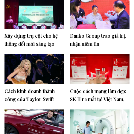
Xây dựng trụ cột cho hệ
Danko Group trao giá trị,
thống đổi mới sáng tạo
nhận niềm tin
quốc gia
Cách kinh doanh thành
Cuộc cách mạng làm đẹp:
công của Taylor Swift
SK II ra mắt tại Việt Nam,
mở ra kỷ nguyên mới cho
làn da tỏa sáng