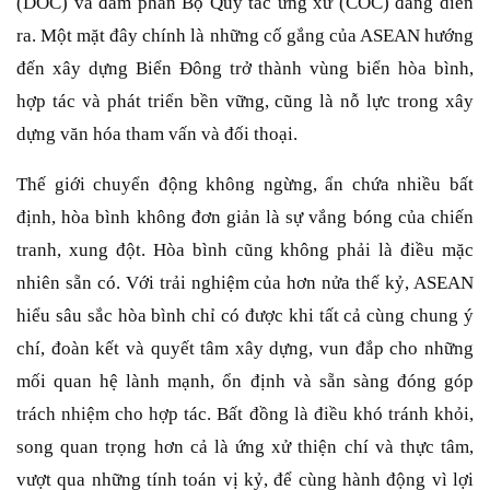
(DOC) và đàm phán Bộ Quy tắc ứng xử (COC) đang diễn
ra. Một mặt đây chính là những cố gắng của ASEAN hướng
đến xây dựng Biển Đông trở thành vùng biển hòa bình,
hợp tác và phát triển bền vững, cũng là nỗ lực trong xây
dựng văn hóa tham vấn và đối thoại.
Thế giới chuyển động không ngừng, ẩn chứa nhiều bất
định, hòa bình không đơn giản là sự vắng bóng của chiến
tranh, xung đột. Hòa bình cũng không phải là điều mặc
nhiên sẵn có. Với trải nghiệm của hơn nửa thế kỷ, ASEAN
hiểu sâu sắc hòa bình chỉ có được khi tất cả cùng chung ý
chí, đoàn kết và quyết tâm xây dựng, vun đắp cho những
mối quan hệ lành mạnh, ổn định và sẵn sàng đóng góp
trách nhiệm cho hợp tác. Bất đồng là điều khó tránh khỏi,
song quan trọng hơn cả là ứng xử thiện chí và thực tâm,
vượt qua những tính toán vị kỷ, để cùng hành động vì lợi