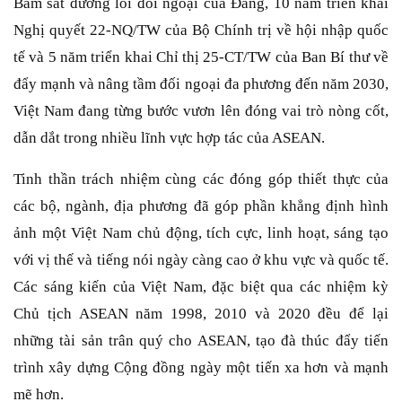
Bám sát đường lối đối ngoại của Đảng, 10 năm triển khai
Nghị quyết 22-NQ/TW của Bộ Chính trị về hội nhập quốc
tế và 5 năm triển khai Chỉ thị 25-CT/TW của Ban Bí thư về
đẩy mạnh và nâng tầm đối ngoại đa phương đến năm 2030,
Việt Nam đang từng bước vươn lên đóng vai trò nòng cốt,
dẫn dắt trong nhiều lĩnh vực hợp tác của ASEAN.
Tinh thần trách nhiệm cùng các đóng góp thiết thực của
các bộ, ngành, địa phương đã góp phần khẳng định hình
ảnh một Việt Nam chủ động, tích cực, linh hoạt, sáng tạo
với vị thế và tiếng nói ngày càng cao ở khu vực và quốc tế.
Các sáng kiến của Việt Nam, đặc biệt qua các nhiệm kỳ
Chủ tịch ASEAN năm 1998, 2010 và 2020 đều để lại
những tài sản trân quý cho ASEAN, tạo đà thúc đẩy tiến
trình xây dựng Cộng đồng ngày một tiến xa hơn và mạnh
mẽ hơn.