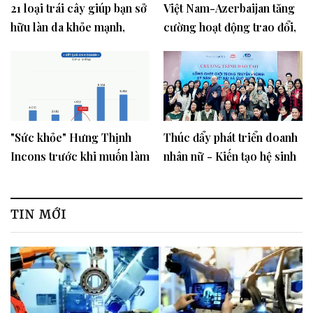
21 loại trái cây giúp bạn sở
Việt Nam-Azerbaijan tăng
hữu làn da khỏe mạnh,
cường hoạt động trao đổi,
rạng rỡ tự nhiên
quảng bá văn hóa, du lịch
"Sức khỏe" Hưng Thịnh
Thúc đẩy phát triển doanh
Incons trước khi muốn làm
nhân nữ - Kiến tạo hệ sinh
nhà ở xã hội
thái kinh doanh đáp ứng
giới
TIN MỚI